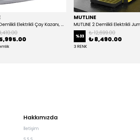
E
MUTLINE
Mutline 2 Demlikli Elektrikli Çay Kazanı, Çay Ocağı 25 LT
9,410.00
₺ 12,699.00
%
33
5,995.00
₺ 8,490.00
emlik
3 RENK
Hakkımızda
İletişim
S.S.S