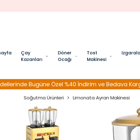
sayfa
Çay
Döner
Tost
Izgaral
Kazanları
Ocağı
Makinesi
Bugüne Özel %40 İndirim ve Bedava Kargo Fırsatın
Soğutma Ürünleri
Limonata Ayran Makinesi