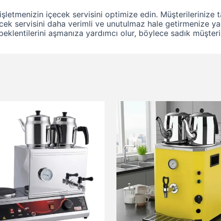
 işletmenizin içecek servisini optimize edin. Müşterilerinize 
ecek servisini daha verimli ve unutulmaz hale getirmenize yar
 beklentilerini aşmanıza yardımcı olur, böylece sadık müşteri k