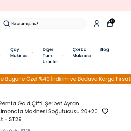
0
Çay
Diğer
Çorba
Blog
Makinesi
Tüm
Makinesi
Ürünler
zel %40 İndirim ve Bedava Kargo Fırsatını Kaçırm
Remta Gold Çiftli Şerbet Ayran
Limonata Makinesi Soğutucusu 20+20
Lt - ST29
Ürün Kodu
:
ST29