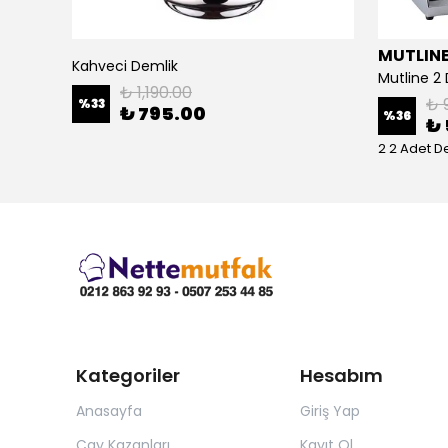
MUTLIN
Remta 120 Bardak Standart Çay Makinesi - R13
Kahveci Demlik
₺ 1,190.00
₺ 
%
33
₺ 795.00
%
36
₺ 
2 2 Adet D
Kategoriler
Hesabım
Anasayfa
Giriş Yap
Çay Kazanları
Kayıt Ol