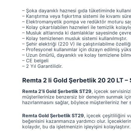
– Şoka dayanıklı haznesi gıda tüketiminde kullanı
– Karıştırma veya fışkırtma sistemi ile kıvamı süre
– Elektromanyetik pompa ve redüktör moturu saye
– Kolay çıkartılabilen hazneleri ile temizlik kolayl
– Musluk altlarında ki damlalıklar sayesinde çev
– Kolay temizlenen musluk sistemi kullanılmıştır.
– Şehir elektriği (220 V) ile çalıştırılabilme özelliğ
– Profesyonel kullanımlar için dizayn edilmiş yük
– Uzun ömürlü, dayanıklı ve kolay temizlene bilme 
– CE belgeli
– 2 Yıl Garantilidir.
Remta 2 li Gold Şerbetlik 20 20 LT –
Remta 2’li Gold Şerbetlik ST29
, içecek servisini
müşterilerinize benzersiz bir deneyim sunmak için
hazırlanmasını sağlar, böylece müşterileriniz her s
Remta Gold Şerbetlik ST29
, içecek çeşitliliğini
beğenisini kazanmanıza yardımcı olur. İçeceklerin
kolaydır, bu da işletmenizin işleyişini kolaylaştırır.