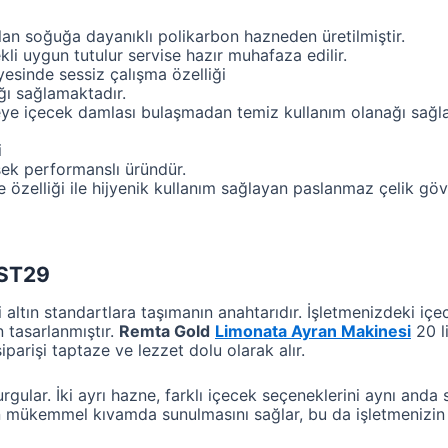
lan soğuğa dayanıklı polikarbon hazneden üretilmiştir.
kli uygun tutulur servise hazır muhafaza edilir.
sinde sessiz çalışma özelliği
ığı sağlamaktadır.
reye içecek damlası bulaşmadan temiz kullanım olanağı sağla
i
sek performanslı üründür.
özelliği ile hijyenik kullanım sağlayan paslanmaz çelik gövd
 ST29
zi altın standartlara taşımanın anahtarıdır. İşletmenizdeki içe
 tasarlanmıştır.
Remta Gold
Limonata Ayran Makinesi
20 li
iparişi taptaze ve lezzet dolu olarak alır.
 vurgular. İki ayrı hazne, farklı içecek seçeneklerini aynı and
 mükemmel kıvamda sunulmasını sağlar, bu da işletmenizin kal