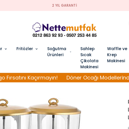
2 YIL GARANTI
ar
Fritözler
Soğutma
Sahlep
Waffle ve
Ürünleri
Sıcak
Krep
Çikolata
Makinesi
Makinesi
ı Kaçırmayın!
Döner Ocağı Modellerinde Bugüne Ö