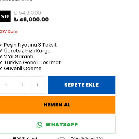
₺ 54,910.00
%
16
₺ 46,000.00
KDV Dahil
Peşin Fiyatına 3 Taksit
✔
✔ Ücretsiz Hızlı Kargo
✔ 2 Yıl Garanti
✔ Türkiye Geneli Teslimat
✔ Güvenli Ödeme
SEPETE EKLE
HEMEN AL
WHATSAPP
1500 TL üzeri
Tüm ürünler 2 Yıl