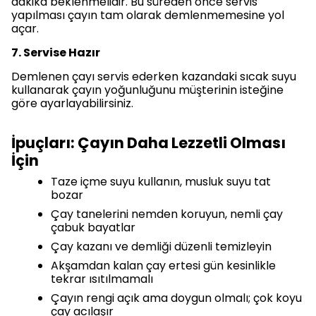
dakika beklenmelidir. Bu süreden önce servis
yapılması çayın tam olarak demlenmemesine yol
açar.
7. Servise Hazır
Demlenen çayı servis ederken kazandaki sıcak suyu
kullanarak çayın yoğunluğunu müşterinin isteğine
göre ayarlayabilirsiniz.
İpuçları: Çayın Daha Lezzetli Olması
İçin
Taze içme suyu kullanın, musluk suyu tat
bozar
Çay tanelerini nemden koruyun, nemli çay
çabuk bayatlar
Çay kazanı ve demliği düzenli temizleyin
Akşamdan kalan çay ertesi gün kesinlikle
tekrar ısıtılmamalı
Çayın rengi açık ama doygun olmalı; çok koyu
çay acılaşır