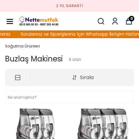
2 YIL GARANTI
0
iz.
Sorularınız ve Siparişleriniz İçin Whatsapp İletişim Hattımızı K
Soğutma Ürünleri
Buzlaş Makinesi
6
ürün
Sırala