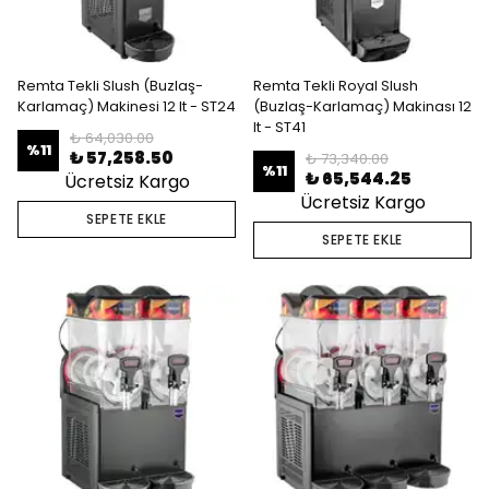
Remta Tekli Slush (Buzlaş-
Remta Tekli Royal Slush
Karlamaç) Makinesi 12 lt - ST24
(Buzlaş-Karlamaç) Makinası 12
lt - ST41
₺ 64,030.00
%
11
₺ 57,258.50
₺ 73,340.00
%
11
₺ 65,544.25
Ücretsiz Kargo
Ücretsiz Kargo
SEPETE EKLE
SEPETE EKLE