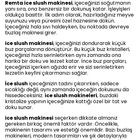
Remta ice slush makinesi
, içeceğinizi soğutmanın
yanı sıra, ona benzersiz bir dokunuş katar. İşleyişleri
oldukça basittir. İlk adım olarak, hazırladığınız meyve
suyunuzu veya püresini özel haznesine dökün.
İçeceğiniz hala sıvı haldeyken, bu noktada devreye
buzlaş makinesi girer.
ice slush makinesi
, içeceğinizi dondurarak küçük
buz parçalarına dönüştürür. Bu küçük buz kristalleri,
içeceğinizi hızla serinletirken aynı zamanda ona
harika bir doku ve lezzet katar. İnce buz parçaları,
içeceğinizi içerken ağızda erir ve sizi serinletirken
lezzetin keyfini çıkarmanızı sağlar.
İce slush
içeceğinizin tadını çıkarırken, sadece
sıcaklığı değil, aynı zamanda içeceğin dokusunu da
hissedeceksiniz.
ice slush makineleri
, buzdaki
kristalize yapının içeceğinize kattığı özel bir tat ve
doku sunar.
ice slush makinesi
seçerken dikkate almanız
gereken birkaç önemli faktör vardır. Öncelikle,
makinenin tasarımı ve estetiği önemlidir. Bazı buzlaş
makineleri, modern tasarımları ve şık detaylarıyla