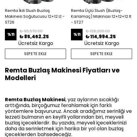
Remta İkili Slush Buzlaş
Remta Üçlü Slush (Buzlaş-
Makinesi Soğutucusu 12+12 Lt -
Karlamaç) Makinası 12+12+12 lt
ST26
- ST27
₺ 95,570.00
₺ 129,200.00
%
11
%
11
₺ 85,462.25
₺ 114,994.25
Ücretsiz Kargo
Ücretsiz Kargo
SEPETE EKLE
SEPETE EKLE
Remta Buzlaş Makinesi Fiyatları ve
Modelleri
Remta Buzlaş Makinesi
, yaz aylarının sıcaklığı
arttığında, birçoğumuz ferahlamak için farklı
yöntemlere başvururuz. Ancak aradığımız serinliği ve
lezzeti bulmanın en keyifli yollarından biri, meyveli
buzlaş içeceklerdir. Bu yazıda, meyveli içeceklerinizi
daha da serinletmek için harika bir yol olan buzlaş
içeceklerden bahsedeceğiz.