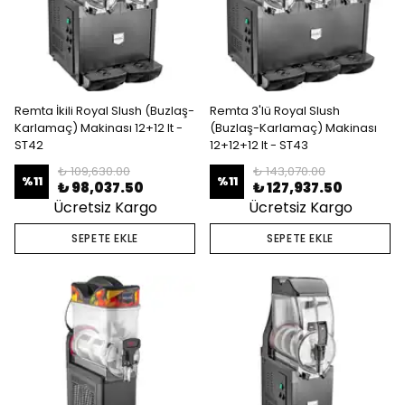
Remta İkili Royal Slush (Buzlaş-
Remta 3'lü Royal Slush
Karlamaç) Makinası 12+12 lt -
(Buzlaş-Karlamaç) Makinası
ST42
12+12+12 lt - ST43
₺ 109,630.00
₺ 143,070.00
%
11
%
11
₺ 98,037.50
₺ 127,937.50
Ücretsiz Kargo
Ücretsiz Kargo
SEPETE EKLE
SEPETE EKLE