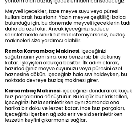
yöntem olan buzlaş içeceklerinden bahsedeceğiz.
Meyveli içecekler, taze meyve suyu veya püresi
kullanılarak hazırlanır. Yazın meyve çeşitliliği bolca
bulunduğu için, bu dönemde meyveli içeceklerin tadı
daha da özel olur. Ancak içeceğinizi sadece
serinletmekle sınırlı tutmak istemiyorsanız, buzlaş
makineleri size yardımcı olabilir.
Remta Karsambaç Makinesi
, içeceğinizi
soğutmanın yanı sıra, ona benzersiz bir dokunuş
katar. İşleyişleri oldukça basittir. İlk adım olarak,
hazırladığınız meyve suyunuzu veya püresini özel
haznesine dökün. İçeceğiniz hala sıvı haldeyken, bu
noktada devreye buzlaş makinesi girer.
Karsambaç Makinesi
, içeceğinizi dondurarak küçük
buz parçalarına dönüştürür. Bu küçük buz kristalleri,
içeceğinizi hızla serinletirken aynı zamanda ona
harika bir doku ve lezzet katar. İnce buz parçaları,
içeceğinizi içerken ağızda erir ve sizi serinletirken
lezzetin keyfini çıkarmanızı sağlar.