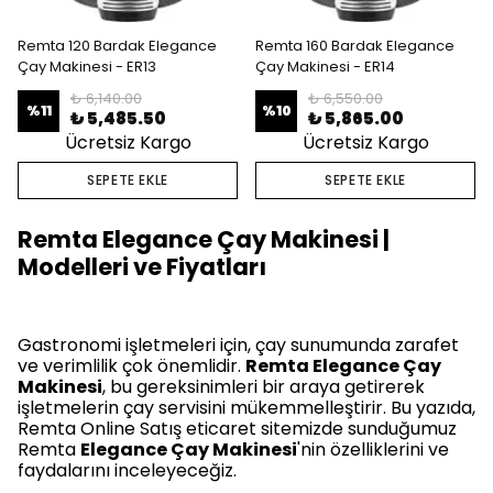
Remta 120 Bardak Elegance
Remta 160 Bardak Elegance
Çay Makinesi - ER13
Çay Makinesi - ER14
₺ 6,140.00
₺ 6,550.00
%
11
%
10
₺ 5,485.50
₺ 5,865.00
Ücretsiz Kargo
Ücretsiz Kargo
SEPETE EKLE
SEPETE EKLE
Remta Elegance Çay Makinesi |
Modelleri ve Fiyatları
Gastronomi işletmeleri için, çay sunumunda zarafet
ve verimlilik çok önemlidir.
Remta Elegance Çay
Makinesi
, bu gereksinimleri bir araya getirerek
işletmelerin çay servisini mükemmelleştirir. Bu yazıda,
Remta Online Satış eticaret sitemizde sunduğumuz
Remta
Elegance Çay Makinesi
'nin özelliklerini ve
faydalarını inceleyeceğiz.