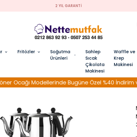
2 YIL GARANTI
ar
Fritözler
Soğutma
Sahlep
Waffle ve
Ürünleri
Sıcak
Krep
Çikolata
Makinesi
Makinesi
ğı Modellerinde Bugüne Özel %40 İndirim ve Bedava