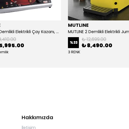
E
MUTLINE
Mutline 2 Demlikli Elektrikli Çay Kazanı, Çay Ocağı 25 LT
9,410.00
₺ 12,699.00
%
33
5,995.00
₺ 8,490.00
emlik
3 RENK
Hakkımızda
İletişim