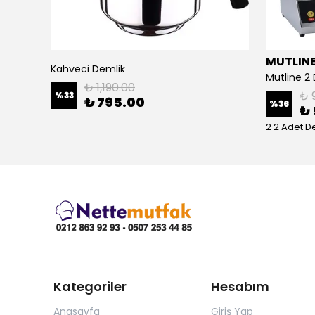
MUTLIN
Remta 120 Bardak Standart Çay Makinesi - R13
Kahveci Demlik
₺ 1,190.00
₺ 
%
33
₺ 795.00
%
36
₺ 
2 2 Adet D
Kategoriler
Hesabım
Anasayfa
Giriş Yap