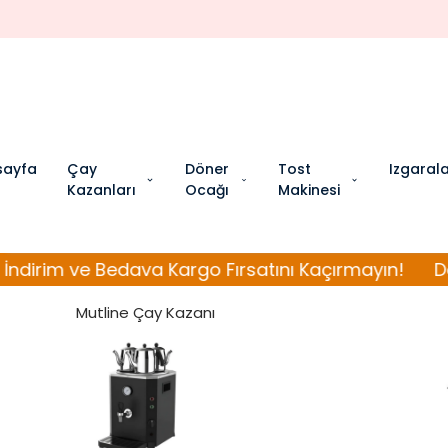
sayfa
Çay
Döner
Tost
Izgaral
Kazanları
Ocağı
Makinesi
e Bedava Kargo Fırsatını Kaçırmayın!
Döner Oca
Mutline Çay Kazanı