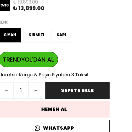
₺ 19,899.00
%
30
₺ 13,899.00
RENK
SİYAH
KIRMIZI
SARI
TRENDYOL'DAN AL
Ücretsiz Kargo & Peşin Fiyatına 3 Taksit
SEPETE EKLE
HEMEN AL
WHATSAPP