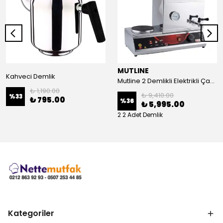
MUTLINE
Kahveci Demlik
Mutline 2 Demlikli Elektrikli Çay Kazanı, Çay Ocağı 25 LT
₺ 1,190.00
₺ 9,410.00
%
33
₺ 795.00
%
36
₺ 5,995.00
2 2 Adet Demlik
Kategoriler