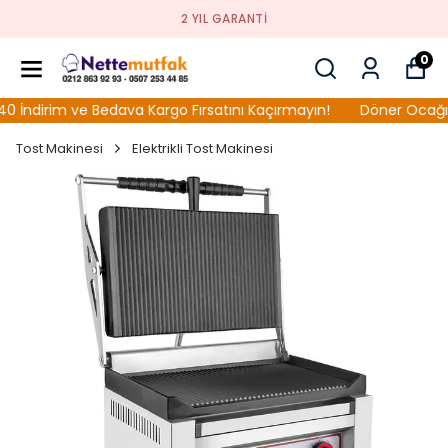
2 YIL GARANTI
0
dirim ve Bedava Kargo Fırsatını Kaçırmayın!
Döner Ocağı Mod
Tost Makinesi
Elektrikli Tost Makinesi