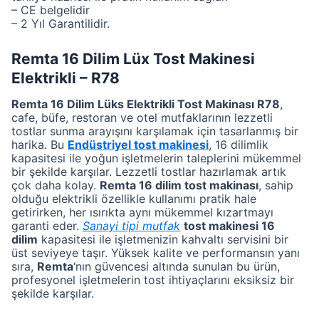
– CE belgelidir
– 2 Yıl Garantilidir.
Remta 16 Dilim Lüx Tost Makinesi
Elektrikli – R78
Remta 16 Dilim Lüks Elektrikli Tost Makinası R78
,
cafe, büfe, restoran ve otel mutfaklarının lezzetli
tostlar sunma arayışını karşılamak için tasarlanmış bir
harika. Bu
Endüstriyel tost makinesi
, 16 dilimlik
kapasitesi ile yoğun işletmelerin taleplerini mükemmel
bir şekilde karşılar. Lezzetli tostlar hazırlamak artık
çok daha kolay.
Remta 16 dilim tost makinası
, sahip
olduğu elektrikli özellikle kullanımı pratik hale
getirirken, her ısırıkta aynı mükemmel kızartmayı
garanti eder.
Sanayi tipi mutfak
tost makinesi 16
dilim
kapasitesi ile işletmenizin kahvaltı servisini bir
üst seviyeye taşır. Yüksek kalite ve performansın yanı
sıra,
Remta
‘nın güvencesi altında sunulan bu ürün,
profesyonel işletmelerin tost ihtiyaçlarını eksiksiz bir
şekilde karşılar.