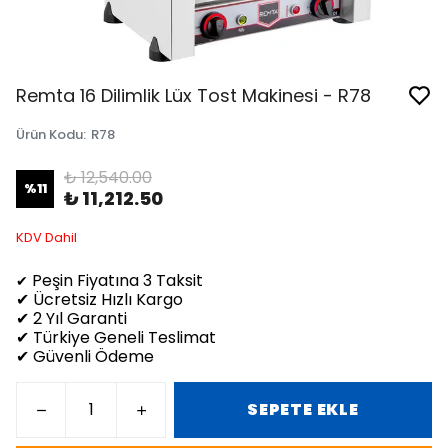
Remta 16 Dilimlik Lüx Tost Makinesi - R78
Ürün Kodu
:
R78
₺ 12,540.00
%
11
₺ 11,212.50
KDV Dahil
Peşin Fiyatına 3 Taksit
✔
✔ Ücretsiz Hızlı Kargo
✔ 2 Yıl Garanti
✔ Türkiye Geneli Teslimat
✔ Güvenli Ödeme
SEPETE EKLE