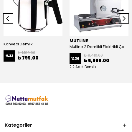
MUTLINE
Kahveci Demlik
Mutline 2 Demlikli Elektrikli Çay Kazanı, Çay Ocağı 25 LT
₺ 1,190.00
₺ 9,410.00
%
33
₺ 795.00
%
36
₺ 5,995.00
2 2 Adet Demlik
Kategoriler