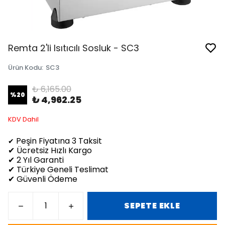
Remta 2'li Isıtıcılı Sosluk - SC3
Ürün Kodu
:
SC3
₺ 6,165.00
%
20
₺ 4,962.25
KDV Dahil
Peşin Fiyatına 3 Taksit
✔
✔ Ücretsiz Hızlı Kargo
✔ 2 Yıl Garanti
✔ Türkiye Geneli Teslimat
✔ Güvenli Ödeme
SEPETE EKLE