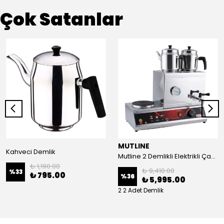
Çok Satanlar
MUTLINE
Kahveci Demlik
Mutline 2 Demlikli Elektrikli Çay Kazanı, Çay Ocağı 25 LT
₺ 1,190.00
₺ 9,410.00
%
33
₺ 795.00
%
36
₺ 5,995.00
2 2 Adet Demlik