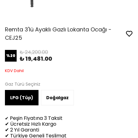
Remta 3'lü Ayaklı Gazlı Lokanta Ocağı -
CEJ25
₺ 24,200.00
%
20
₺ 19,481.00
KDV Dahil
Gaz Türü Seçiniz
LPG (Tüp)
Doğalgaz
Peşin Fiyatına 3 Taksit
✔
✔ Ücretsiz Hızlı Kargo
✔ 2 Yıl Garanti
✔ Türkiye Geneli Teslimat