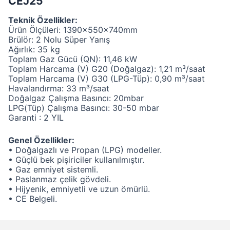
CEJ25
Teknik Özellikler:
Ürün Ölçüleri: 1390x550x740mm
Brülör: 2 Nolu Süper Yanış
Ağırlık: 35 kg
Toplam Gaz Gücü (QN): 11,46 kW
Toplam Harcama (V) G20 (Doğalgaz): 1,21 m³/saat
Toplam Harcama (V) G30 (LPG-Tüp): 0,90 m³/saat
Havalandırma: 33 m³/saat
Doğalgaz Çalışma Basıncı: 20mbar
LPG(Tüp) Çalışma Basıncı: 30-50 mbar
Garanti : 2 YIL
Genel Özellikler:
• Doğalgazlı ve Propan (LPG) modeller.
• Güçlü bek pişiriciler kullanılmıştır.
• Gaz emniyet sistemli.
• Paslanmaz çelik gövdeli.
• Hijyenik, emniyetli ve uzun ömürlü.
• CE Belgeli.