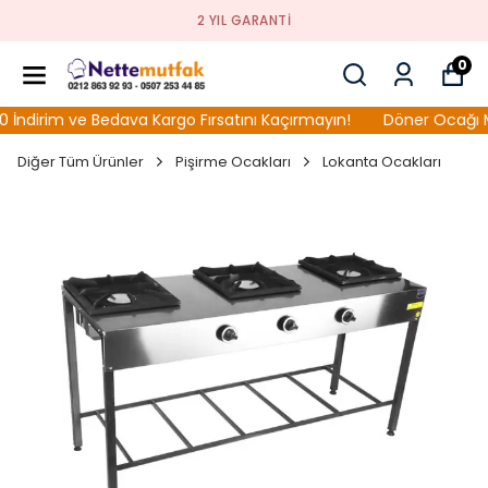
2 YIL GARANTI
0
rim ve Bedava Kargo Fırsatını Kaçırmayın!
Döner Ocağı Model
Diğer Tüm Ürünler
Pişirme Ocakları
Lokanta Ocakları