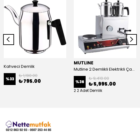
MUTLINE
Kahveci Demlik
Mutline 2 Demlikli Elektrikli Çay Kazanı, Çay Ocağı 25 LT
₺ 1,190.00
₺ 9,410.00
%
33
₺ 795.00
%
36
₺ 5,995.00
2 2 Adet Demlik