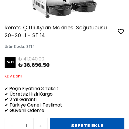
Remta Çiftli Ayran Makinesi Soğutucusu
20+20 Lt - ST 14
Ürün Kodu
:
ST14
₺ 41,040.00
%
11
₺ 36,696.50
KDV Dahil
Peşin Fiyatına 3 Taksit
✔
✔ Ücretsiz Hızlı Kargo
✔ 2 Yıl Garanti
✔ Türkiye Geneli Teslimat
✔ Güvenli Ödeme
SEPETE EKLE