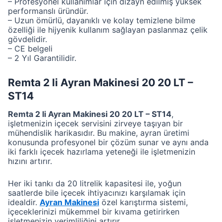
– Profesyonel kullanımlar için dizayn edilmiş yüksek
performanslı üründür.
– Uzun ömürlü, dayanıklı ve kolay temizlene bilme
özelliği ile hijyenik kullanım sağlayan paslanmaz çelik
gövdelidir.
– CE belgeli
– 2 Yıl Garantilidir.
Remta 2 li Ayran Makinesi 20 20 LT –
ST14
Remta 2 li Ayran Makinesi 20 20 LT – ST14
,
işletmenizin içecek servisini zirveye taşıyan bir
mühendislik harikasıdır. Bu makine, ayran üretimi
konusunda profesyonel bir çözüm sunar ve aynı anda
iki farklı içecek hazırlama yeteneği ile işletmenizin
hızını artırır.
Her iki tankı da 20 litrelik kapasitesi ile, yoğun
saatlerde bile içecek ihtiyacınızı karşılamak için
idealdir.
Ayran Makinesi
özel karıştırma sistemi,
içeceklerinizi mükemmel bir kıvama getirirken
işletmenizin verimliliğini artırır.