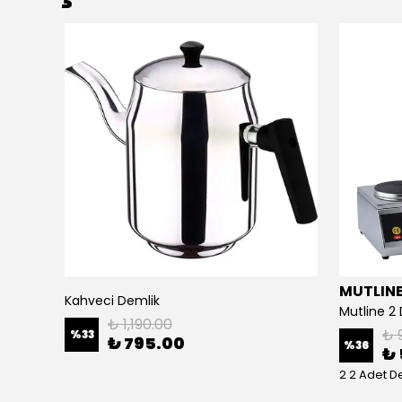
MUTLIN
Remta 120 Bardak Standart Çay Makinesi - R13
Kahveci Demlik
₺ 1,190.00
₺ 
%
33
₺ 795.00
%
36
₺ 
2 2 Adet D