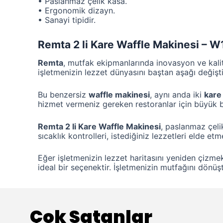
• Paslanmaz çelik kasa.
• Ergonomik dizayn.
• Sanayi tipidir.
Remta 2 li Kare Waffle Makinesi – W
Remta
, mutfak ekipmanlarında inovasyon ve kalit
işletmenizin lezzet dünyasını baştan aşağı değişti
Bu benzersiz
waffle makinesi
, aynı anda iki
kare
hizmet vermeniz gereken restoranlar için büyük bir
Remta 2 li Kare Waffle Makinesi
, paslanmaz çeli
sıcaklık kontrolleri, istediğiniz lezzetleri elde e
Eğer işletmenizin lezzet haritasını yeniden çizme
ideal bir seçenektir. İşletmenizin mutfağını dön
Çok Satanlar