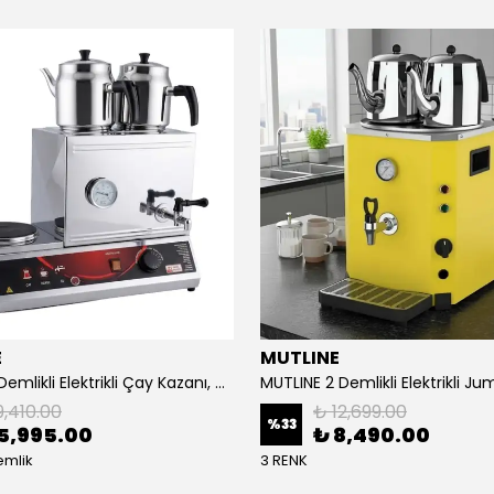
E
MUTLINE
Mutline 2 Demlikli Elektrikli Çay Kazanı, Çay Ocağı 25 LT
9,410.00
₺ 12,699.00
%
33
5,995.00
₺ 8,490.00
emlik
3 RENK