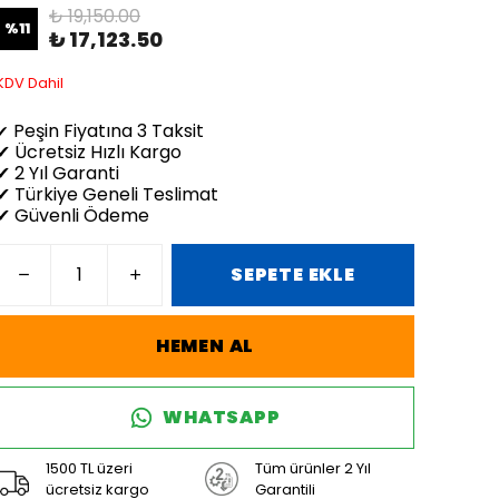
₺ 19,150.00
%
11
₺ 17,123.50
KDV Dahil
Peşin Fiyatına 3 Taksit
✔
✔ Ücretsiz Hızlı Kargo
✔ 2 Yıl Garanti
✔ Türkiye Geneli Teslimat
✔ Güvenli Ödeme
SEPETE EKLE
HEMEN AL
WHATSAPP
1500 TL üzeri
Tüm ürünler 2 Yıl
ücretsiz kargo
Garantili