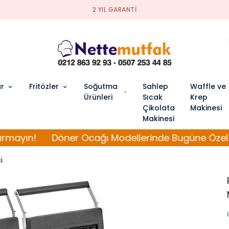
2 YIL GARANTI
ar
Fritözler
Soğutma
Sahlep
Waffle ve
Ürünleri
Sıcak
Krep
Çikolata
Makinesi
Makinesi
Döner Ocağı Modellerinde Bugüne Özel %40 İndir
i