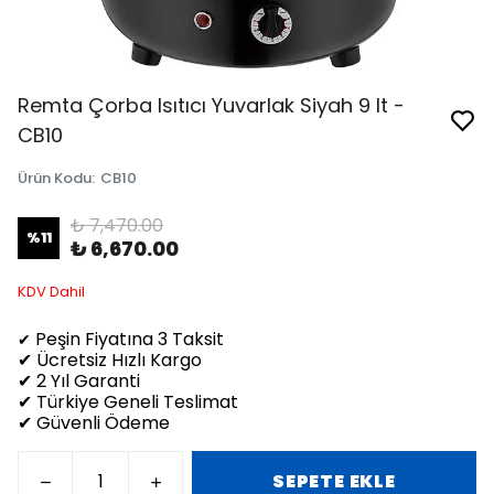
Remta Çorba Isıtıcı Yuvarlak Siyah 9 lt -
CB10
Ürün Kodu
:
CB10
₺ 7,470.00
%
11
₺ 6,670.00
KDV Dahil
Peşin Fiyatına 3 Taksit
✔
✔ Ücretsiz Hızlı Kargo
✔ 2 Yıl Garanti
✔ Türkiye Geneli Teslimat
✔ Güvenli Ödeme
SEPETE EKLE