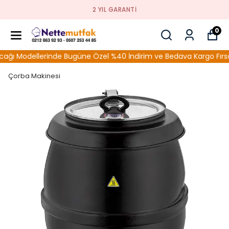
2 YIL GARANTI
0
 Modellerinde Bugüne Özel %40 İndirim ve Bedava Kargo Fırsatın
Çorba Makinesi