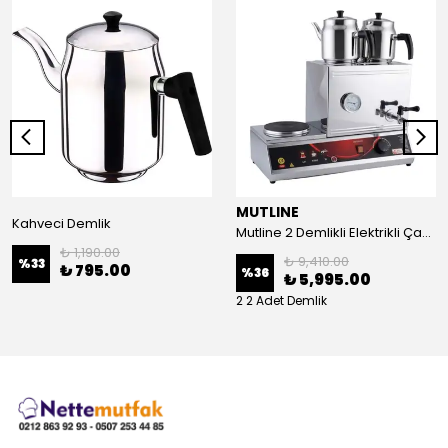
MUTLINE
Kahveci Demlik
Mutline 2 Demlikli Elektrikli Çay Kazanı, Çay Ocağı 25 LT
₺ 1,190.00
₺ 9,410.00
%
33
₺ 795.00
%
36
₺ 5,995.00
2 2 Adet Demlik