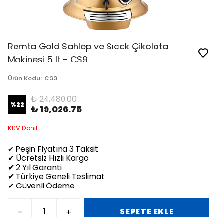
Remta Gold Sahlep ve Sıcak Çikolata
Makinesi 5 lt - CS9
Ürün Kodu
:
CS9
₺ 24,480.00
%
22
₺ 19,026.75
KDV Dahil
Peşin Fiyatına 3 Taksit
✔
✔ Ücretsiz Hızlı Kargo
✔ 2 Yıl Garanti
✔ Türkiye Geneli Teslimat
✔ Güvenli Ödeme
SEPETE EKLE