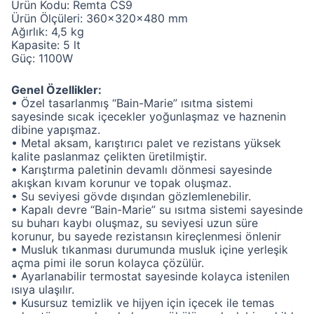
Ürün Kodu: Remta CS9
Ürün Ölçüleri: 360x320x480 mm
Ağırlık: 4,5 kg
Kapasite: 5 lt
Güç: 1100W
Genel Özellikler:
• Özel tasarlanmış “Bain-Marie” ısıtma sistemi
sayesinde sıcak içecekler yoğunlaşmaz ve haznenin
dibine yapışmaz.
• Metal aksam, karıştırıcı palet ve rezistans yüksek
kalite paslanmaz çelikten üretilmiştir.
• Karıştırma paletinin devamlı dönmesi sayesinde
akışkan kıvam korunur ve topak oluşmaz.
• Su seviyesi gövde dışından gözlemlenebilir.
• Kapalı devre “Bain-Marie” su ısıtma sistemi sayesinde
su buharı kaybı oluşmaz, su seviyesi uzun süre
korunur, bu sayede rezistansın kireçlenmesi önlenir
• Musluk tıkanması durumunda musluk içine yerleşik
açma pimi ile sorun kolayca çözülür.
• Ayarlanabilir termostat sayesinde kolayca istenilen
ısıya ulaşılır.
• Kusursuz temizlik ve hijyen için içecek ile temas