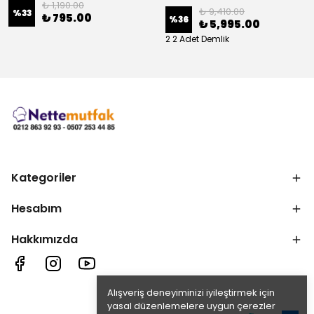
₺ 1,190.00
₺ 9,410.00
%
33
₺ 795.00
%
36
₺ 5,995.00
2 2 Adet Demlik
Kategoriler
Hesabım
Hakkımızda
Alışveriş deneyiminizi iyileştirmek için
yasal düzenlemelere uygun çerezler