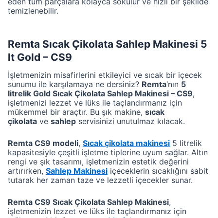
eden tüm parçalara kolayca sökülür ve hızlı bir şekilde
temizlenebilir.
Remta Sıcak Çikolata Sahlep Makinesi 5
lt Gold – CS9
İşletmenizin misafirlerini etkileyici ve sıcak bir içecek
sunumu ile karşılamaya ne dersiniz?
Remta
‘nın
5
litrelik Gold Sıcak Çikolata Sahlep Makinesi – CS9
,
işletmenizi lezzet ve lüks ile taçlandırmanız için
mükemmel bir araçtır. Bu şık makine,
sıcak
çikolata
ve
sahlep
servisinizi unutulmaz kılacak.
Remta CS9 modeli
,
Sıcak çikolata makinesi
5 litrelik
kapasitesiyle çeşitli işletme tiplerine uyum sağlar. Altın
rengi ve şık tasarımı, işletmenizin estetik değerini
artırırken,
Sahlep Makinesi
içeceklerin sıcaklığını sabit
tutarak her zaman taze ve lezzetli içecekler sunar.
Remta CS9 Sıcak Çikolata Sahlep Makinesi
,
işletmenizin lezzet ve lüks ile taçlandırmanız için