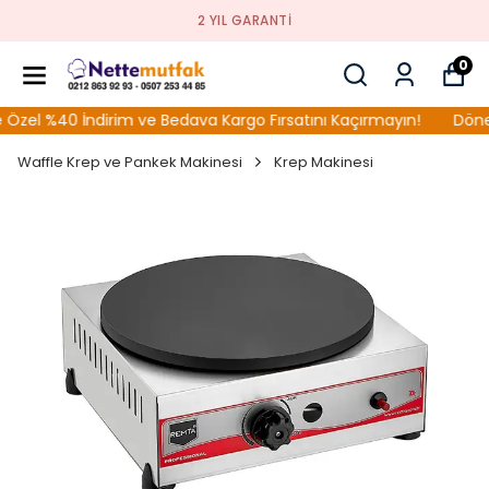
2 YIL GARANTI
0
 %40 İndirim ve Bedava Kargo Fırsatını Kaçırmayın!
Döner O
Waffle Krep ve Pankek Makinesi
Krep Makinesi