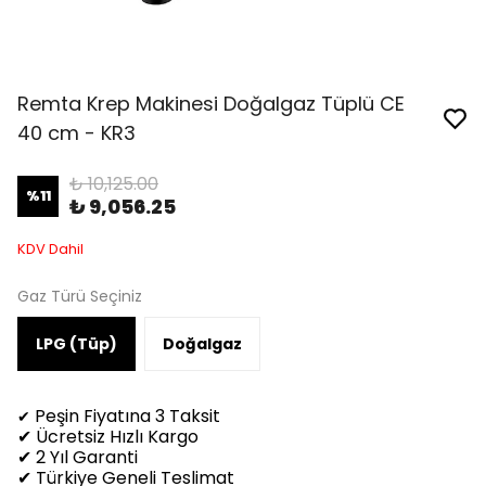
Remta Krep Makinesi Doğalgaz Tüplü CE
40 cm - KR3
₺ 10,125.00
%
11
₺ 9,056.25
KDV Dahil
Gaz Türü Seçiniz
LPG (Tüp)
Doğalgaz
Peşin Fiyatına 3 Taksit
✔
✔ Ücretsiz Hızlı Kargo
✔ 2 Yıl Garanti
✔ Türkiye Geneli Teslimat