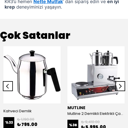
KR3’ü hemen
Nette Mutfak
‘ dan sipariş edin ve
en iyi
krep
deneyiminizi yaşayın.
Çok Satanlar
MUTLINE
Kahveci Demlik
Mutline 2 Demlikli Elektrikli Çay Kazanı, Çay Ocağı 25 LT
₺ 1,190.00
₺ 9,410.00
%
33
₺ 795.00
%
36
₺ 5,995.00