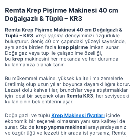
Remta Krep Pişirme Makinesi 40 cm
Doğalgazlı & Tüplü – KR3
Remta Krep Pişirme Makinesi 40 cm Doğalgazlı &
Tüplü – KR3
,
krep yapma
deneyiminizi özgürlükle
buluşturur. Geniş 40 cm çapındaki yüzeyi sayesinde,
aynı anda birden fazla
krep pişirme
imkanı sunar.
Doğalgaz veya tüp ile çalışabilme özelliği,
bu
krep
makinesini her mekanda ve her durumda
kullanmanıza olanak tanır.
Bu mükemmel makine, yüksek kaliteli malzemelerle
üretilmiş olup uzun yıllar boyunca dayanıklılığını korur.
Lezzet dolu kahvaltılar, brunch’lar veya atıştırmalıklar
için ideal bir seçenek olan
Remta KR3
, her seviyedeki
kullanıcının beklentilerini aşar.
Doğalgazlı ve tüplü
Krep Makinesi fiyatları
içinde
ekonomik bir seçenek olmasının yanı sıra kaliteyi de
sunar. Siz de
krep yapma makinesi
arayışındaysanız
ve özgürlüğü ve lezzeti bir arada istiyorsanız, Remta