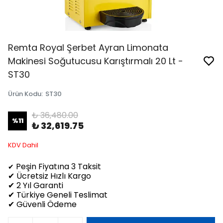
Remta Royal Şerbet Ayran Limonata
Makinesi Soğutucusu Karıştırmalı 20 Lt -
ST30
Ürün Kodu
:
ST30
₺ 36,480.00
%
11
₺ 32,619.75
KDV Dahil
Peşin Fiyatına 3 Taksit
✔
✔ Ücretsiz Hızlı Kargo
✔ 2 Yıl Garanti
✔ Türkiye Geneli Teslimat
✔ Güvenli Ödeme