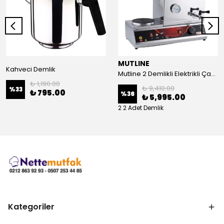
MUTLINE
Kahveci Demlik
Mutline 2 Demlikli Elektrikli Çay Kazanı, Çay Ocağı 25 LT
₺ 1,190.00
₺ 9,410.00
%
33
₺ 795.00
%
36
₺ 5,995.00
2 2 Adet Demlik
Kategoriler