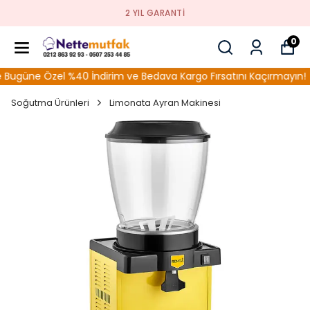
2 YIL GARANTI
0
üne Özel %40 İndirim ve Bedava Kargo Fırsatını Kaçırmayın!
Soğutma Ürünleri
Limonata Ayran Makinesi